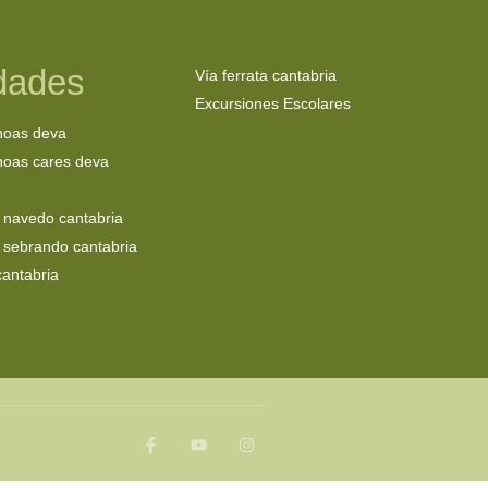
idades
Vía ferrata cantabria
Excursiones Escolares
noas deva
oas cares deva
 navedo cantabria
 sebrando cantabria
cantabria