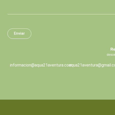
Enviar
Re
desce
informacion@aqua21aventura.com
aqua21aventura@gmail.