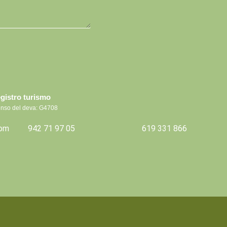
gistro turismo
nso del deva: G4708
com
942 71 97 05
619 331 866