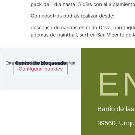
pack de 1 día hasta 5 días con el alojamient
Con nosotros podrás realizar desde:
descenso de canoas en el rio Deva, barranquis
además de paintball, surf en San Vicente de la
Contenido bloqueado
Este contenido externo no se carga hasta aceptar la categoría correspondiente de cookies.
E
Configurar cookies
Barrio de la
39560, Unque