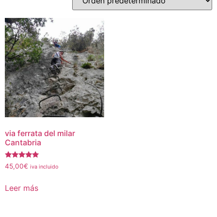
via ferrata del milar
Cantabria
Valorado
45,00
€
iva incluido
con
5.00
de 5
Leer más