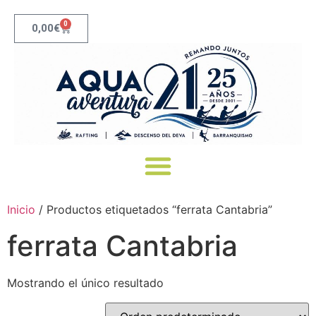
0
0,00
€
Canoas Río Deva: Recorridos, Precios y Reserva | Aqua21
Inicio
/ Productos etiquetados “ferrata Cantabria”
ferrata Cantabria
Mostrando el único resultado