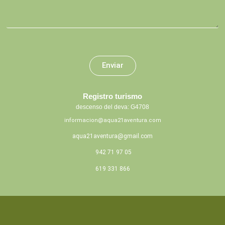
Enviar
Registro turismo
descenso del deva: G4708
informacion@aqua21aventura.com
aqua21aventura@gmail.com
942 71 97 05
619 331 866