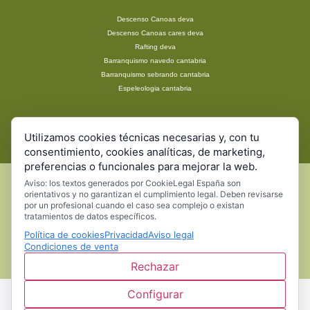
Descenso Canoas deva
Descenso Canoas cares deva
Rafting deva
Barranquismo navedo cantabria
Barranquismo sebrando cantabria
Espeleologia cantabria
Vía ferrata cantabria
Utilizamos cookies técnicas necesarias y, con tu
Excursiones Escolares
consentimiento, cookies analíticas, de marketing,
preferencias o funcionales para mejorar la web.
Aviso: los textos generados por CookieLegal España son
orientativos y no garantizan el cumplimiento legal. Deben revisarse
por un profesional cuando el caso sea complejo o existan
© 2019 diseño gráfico y desarrollo web por Gelmarine
tratamientos de datos específicos.
Política de cookies
Privacidad
Aviso legal
Condiciones de venta
Rechazar
Configurar