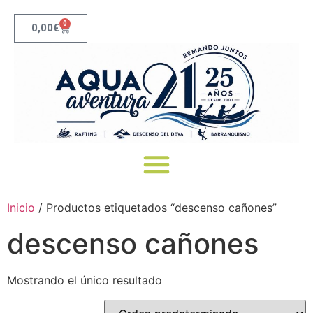
0
0,00
€
Canoas Río Deva: Recorridos, Precios y Reserva | Aqua21
Inicio
/ Productos etiquetados “descenso cañones”
descenso cañones
Mostrando el único resultado