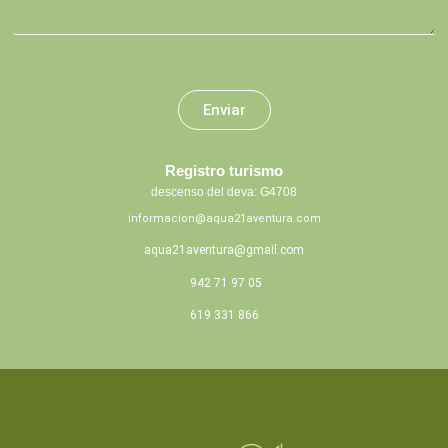
Enviar
Registro turismo
descenso del deva: G4708
informacion@aqua21aventura.com
aqua21aventura@gmail.com
942 71 97 05
619 331 866