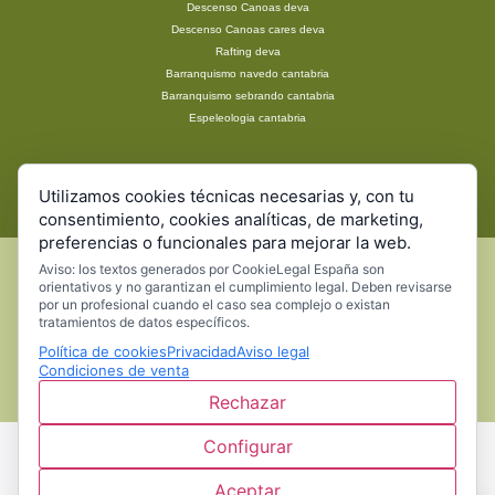
Descenso Canoas deva
Descenso Canoas cares deva
Rafting deva
Barranquismo navedo cantabria
Barranquismo sebrando cantabria
Espeleologia cantabria
Vía ferrata cantabria
Utilizamos cookies técnicas necesarias y, con tu
Excursiones Escolares
consentimiento, cookies analíticas, de marketing,
preferencias o funcionales para mejorar la web.
Aviso: los textos generados por CookieLegal España son
orientativos y no garantizan el cumplimiento legal. Deben revisarse
por un profesional cuando el caso sea complejo o existan
© 2019 diseño gráfico y desarrollo web por Gelmarine
tratamientos de datos específicos.
Política de cookies
Privacidad
Aviso legal
Condiciones de venta
Rechazar
Configurar
Aceptar