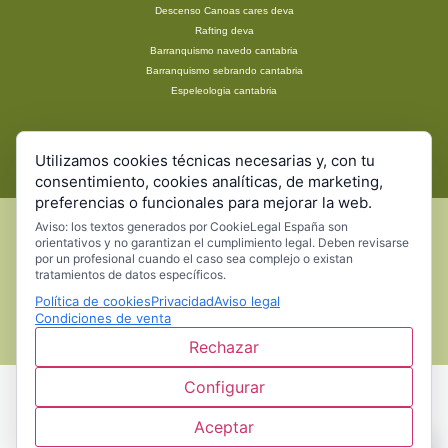
Descenso Canoas cares deva
Rafting deva
Barranquismo navedo cantabria
Barranquismo sebrando cantabria
Espeleologia cantabria
Vía ferrata cantabria
Utilizamos cookies técnicas necesarias y, con tu
Excursiones Escolares
consentimiento, cookies analíticas, de marketing,
preferencias o funcionales para mejorar la web.
Aviso: los textos generados por CookieLegal España son
orientativos y no garantizan el cumplimiento legal. Deben revisarse
por un profesional cuando el caso sea complejo o existan
© 2019 diseño gráfico y desarrollo web por Gelmarine
tratamientos de datos específicos.
Política de cookies
Privacidad
Aviso legal
Condiciones de venta
Rechazar
Configurar
Aceptar
Cookies