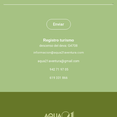
Enviar
Registro turismo
descenso del deva: G4708
informacion@aqua21aventura.com
aqua21aventura@gmail.com
942 71 97 05
619 331 866