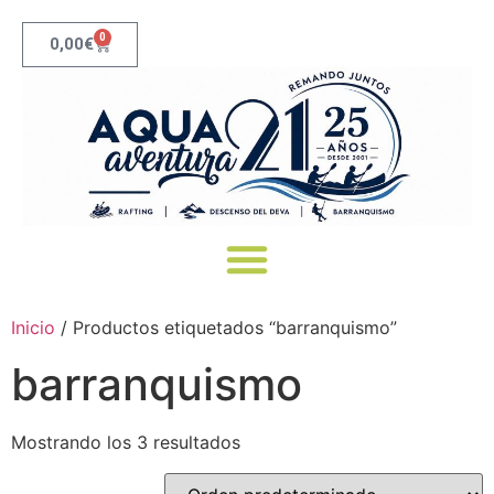
0
0,00
€
Canoas Río Deva: Recorridos, Precios y Reserva | Aqua21
Inicio
/ Productos etiquetados “barranquismo”
barranquismo
Mostrando los 3 resultados