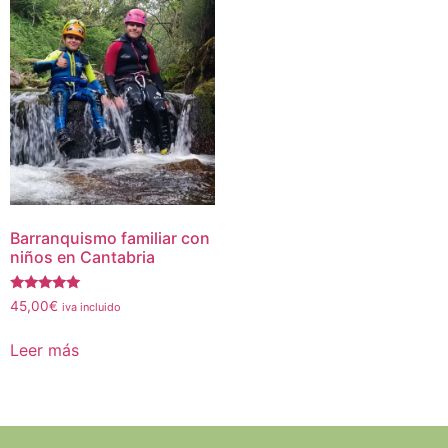
Barranquismo familiar con
niños en Cantabria
Valorado
45,00
€
iva incluido
con
5.00
de 5
Leer más